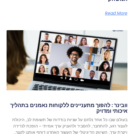
Read More
וובינר : להפוך מתעניינים ללקוחות נאמנים בתהליך
איכותי ומדויק
בעולם שבו כל אחד נלחם על שניות בודדות של תשומת לב, היכולת
לעצור רגע, להתחבר, להסביר ולהעניק ערך אמיתי – הופכת לנדירה
ויקרת ערך. השיווק הדיגיטלי של העשור האחרון דוחף אותנו לקצר,